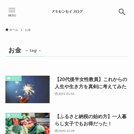
MENU
ホーム
お金
お金
– tag –
【20代後半女性教員】これからの
ライフ
人生や生き方を真剣に考えてみた
2021-01-03
【ふるさと納税の始め方】一人暮
ライフ
らし女子でもお得だった！
2020-12-28