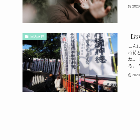
2020
【お
国内旅行
こん
稲荷
ね…
ろ。 
2020