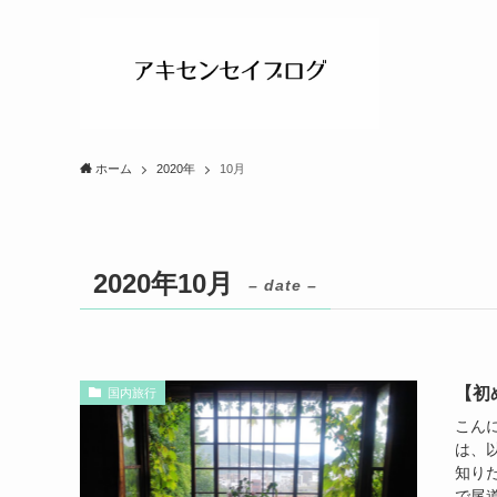
ホーム
2020年
10月
2020年10月
– date –
【初
国内旅行
こん
は、
知り
で尾道