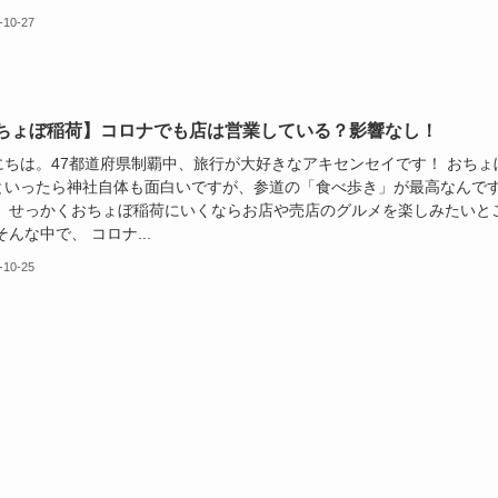
-10-27
ちょぼ稲荷】コロナでも店は営業している？影響なし！
にちは。47都道府県制覇中、旅行が大好きなアキセンセイです！ おちょ
といったら神社自体も面白いですが、参道の「食べ歩き」が最高なんで
！ せっかくおちょぼ稲荷にいくならお店や売店のグルメを楽しみたいと
そんな中で、 コロナ...
-10-25