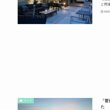
と間
2020
「普
ライフ
た