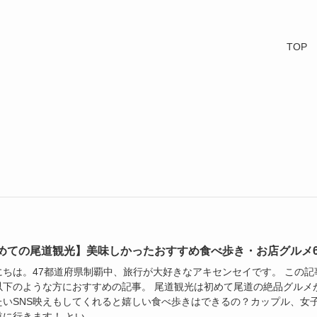
TOP
めての尾道観光】美味しかったおすすめ食べ歩き・お店グルメ
にちは。47都道府県制覇中、旅行が大好きなアキセンセイです。 この記
以下のような方におすすめの記事。 尾道観光は初めて尾道の絶品グルメ
たいSNS映えもしてくれると嬉しい食べ歩きはできるの？カップル、女
に行きます！ とい...