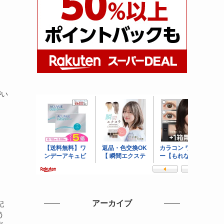
がい
アーカイブ
記
う