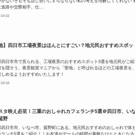
いかないそもそも話し合いにすらならない私の考えを理解してくれない 
進路や交際相手、仕...
-10-22
地】四日市工場夜景はほんとにすごい？地元民おすすめスポッ
県四日市市で見られる、工場夜景のおすすめスポット3選を地元民がご紹
何を隠そう、夜景観賞マニアから「聖地」と呼ばれるほどの工場夜景を
楽しめるようおすすめいたします！
-10-16
スタ映え必至！三重のおしゃれカフェランチ5選＠四日市、い
菰野
県四日市市、いなべ市、菰野町にある、地元民おすすめのおしゃれで体
ぶランチ5選をご紹介！！お友達やデートの時間が素敵なひとときになる