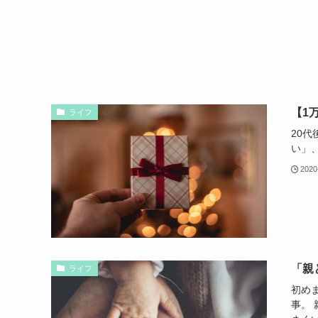
【1
ライフ
20
い」
2020
「親
ライフ
初め
事。