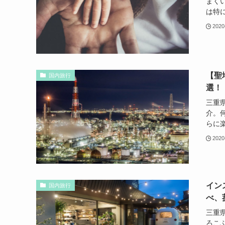
まく
は特に
2020
【聖
国内旅行
選！
三重
介。
らに
2020
イン
国内旅行
べ、
三重
ろこ