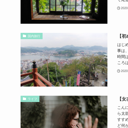
2020
【初
国内旅行
はじ
事は
時間
ころは
2020
【女
ライフ
こん
ら太
すす
ど何が