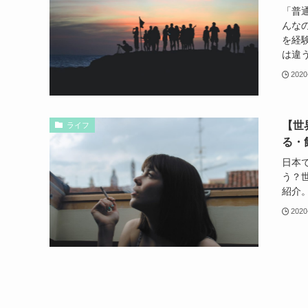
「普
んな
を経
は違
2020
【世
ライフ
る・
日本
う？
紹介
2020