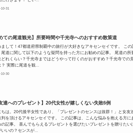
-10-31
めての尾道観光】所要時間や千光寺へのおすすめ散策道
めまして！47都道府県制覇中の旅行が大好きなアキセンセイです。 この
、尾道に関して以下のような疑問を持った方にお勧めの記事。 尾道の所
はどれくらい？千光寺まではどうやって行くのがおすすめ？千光寺での
？ 実際に尾道を観...
-10-30
友達へのプレゼント】20代女性が嬉しくない失敗6例
にちは。20代後半女性であり、「プレゼントのセンスは抜群！」と女友
鼓判を頂けるアキセンセイです。 この記事は、こんな悩みを抱える方に
めの記事。 喜んでもらえるプレゼントを選びたいプレゼントを贈りたい
いいの？センスが...