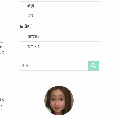
教員
留学
旅行
国内旅行
記
海外旅行
要
見ど
達か
お
け