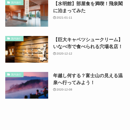
【水明館】部屋食を満喫！飛泉閣
国内旅行
に泊まってみた
2021-01-11
【巨大キャベツシュークリーム】
国内旅行
いなべ市で食べられる穴場名店！
2020-12-12
年越し何する？富士山の見える温
国内旅行
泉へ行ってみよう！
2020-12-08